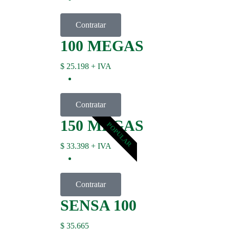
Contratar
100 MEGAS
$
25.198
+ IVA
Contratar
150 MEGAS
POPULAR
$
33.398
+ IVA
Contratar
SENSA 100
$
35.665