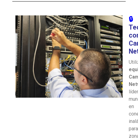
🔒
Te
con
Ca
Ne
Util
equ
Cam
Net
líde
mun
en
cone
inal
para
zon