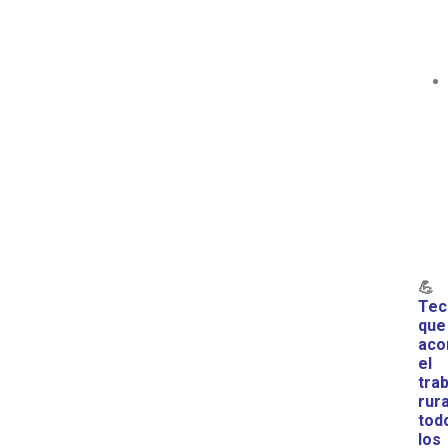
💪
Tec
que
aco
el
tra
rura
tod
los