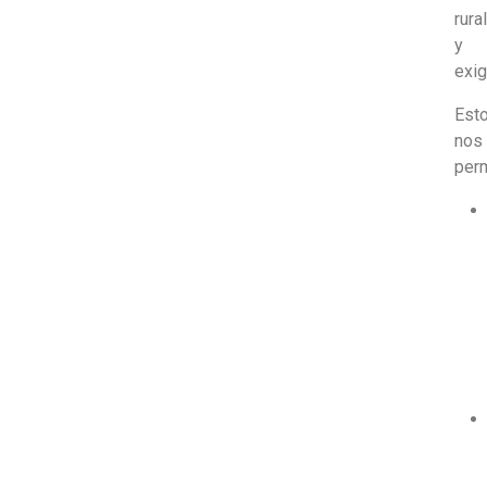
rura
y
exig
Est
nos
perm