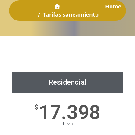
Home
/
Tarifas saneamiento
Residencial
17.398
$
+iva