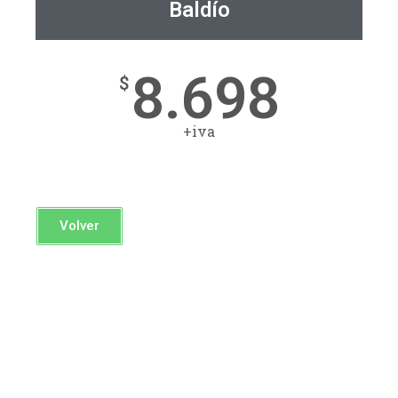
Baldío
8.698
$
+iva
Volver